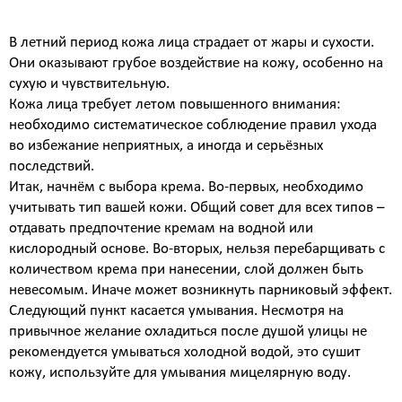
Атравматическая чистка лица
Пилинги - поверхностные и поверхностно
В летний период кожа лица страдает от жары и сухости.
срединные
Они оказывают грубое воздействие на кожу, особенно на
Чистка лица и уход на косметике HOLY LAND
сухую и чувствительную.
(Израиль)
Кожа лица требует летом повышенного внимания:
Чистка лица и уход на премиальной косметике
необходимо систематическое соблюдение правил ухода
Zein Obagi (США)
во избежание неприятных, а иногда и серьёзных
Криолифтинг - безинъекционная мезотерапия
последствий.
(питание и увлажнение кожи)
Итак, начнём с выбора крема. Во-первых, необходимо
ИНЪЕКЦИОННАЯ КОСМЕТОЛОГИЯ
учитывать тип вашей кожи. Общий совет для всех типов –
Консультация врача - дерматолога, косметолога
отдавать предпочтение кремам на водной или
Трихология - лечение выпадения волос
кислородный основе. Во-вторых, нельзя перебарщивать с
Полиревитализация - питание и стимулирование
количеством крема при нанесении, слой должен быть
регенерации кожи
невесомым. Иначе может возникнуть парниковый эффект.
Колостотерапия - глубокое восстановление
Следующий пункт касается умывания. Несмотря на
структуры и рельефа кожи
привычное желание охладиться после душой улицы не
Увеличение губ - коррекция формы и объема губ
рекомендуется умываться холодной водой, это сушит
препаратами на основе стабилизированной
кожу, используйте для умывания мицелярную воду.
гиалуроновой кислоты