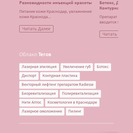
Разновидности инъекций красоты
Ботокс, Диспор
Контурная плас
Питание кожи Краснодар, увлажнение
кожи Краснода...
Препарат Ботокс 
вводится тонча...
Читать Далее
Читать Далее
Облако
Тегов
Лазерная эпиляция
Увеличение губ
Ботокс
Диспорт
Контурная пластика
Векторный лифтинг препаратом Radiesse
Биоревитализация
Полиревитализация
Нити Аптос
Косметология в Краснодаре
Лазерное омоложение
Пилинг