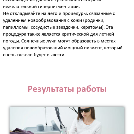
коллаген)
нежелательной гиперпигментации.
SMAS лифтинг оригинальным
Не откладывайте на лето и процедуры, связанные с
аппаратом ULTHERA System
удалением новообразования с кожи (родинки,
СМАС лифтинг в косметологии Esthetic Clinic на
папилломы, сосудистые звездочки, кератомы). Эта
оригинальном аппарате ULTHERA
процедура также является критической для летней
ЛАЗЕРНАЯ КОСМЕТОЛОГИЯ
погоды. Солнечные лучи могут образовать в местах
удаления новообразований мощный пигмент, который
Лазерная эпиляция александритовым лазером
очень тяжело будет вывести.
CANDELA GentleLase Pro U (США), прайс для
женщин.
Лазерная эпиляция александритовым лазером
CANDELA GentleLase Pro U (США), прайс для
мужчин.
Результаты работы
НИТИ APTOS
Нити APTOS - безоперационная подтяжка лица
рассасывающимися нитями Аптос
УСТРАНЕНИЕ ЖИРОВЫХ ОТЛОЖЕНИЙ
Удаление жира липолитиками