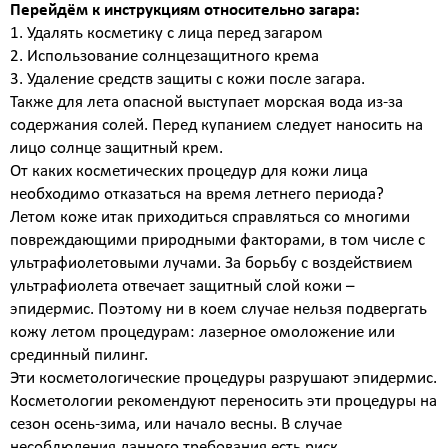
Биоревитализация - глубокое увлажнение кожи
Перейдём к инструкциям относительно загара:
препаратами на основе нестабилизированной
1. Удалять косметику с лица перед загаром
гиалуроновой кислоты
2. Использование солнцезащитного крема
Контурная пластика - объёмное моделирование
3. Удаление средств защиты с кожи после загара.
лица препаратами на основе стабилизированной
Также для лета опасной выступает морская вода из-за
гиалуроновой кислоты
содержания солей. Перед купанием следует наносить на
Диспорт - устранение мимических морщин
лицо солнце защитный крем.
ботулотоксином типа А Dysport (Франция)
От каких косметических процедур для кожи лица
Миотокс - устранение мимических морщин
необходимо отказаться на время летнего периода?
ботулотоксином типа А Миотокс
Летом коже итак приходиться справляться со многими
Гипергидроз - устранение повышенного
повреждающими природными факторами, в том числе с
потоотделения препаратами Миотокс; Диспорт
ультрафиолетовыми лучами. За борьбу с воздействием
плазмолифтинг - подкожное введение плазмы
ультрафиолета отвечает защитный слой кожи –
обогащённой тромбоцитами
эпидермис. Поэтому ни в коем случае нельзя подвергать
ВЕКТОРНЫЙ ЛИФТИНГ препаратом RADIESSE (
кожу летом процедурам: лазерное омоложение или
восполнение утраченных объёмов,векторный
срединный пилинг.
лифтинг, коллагенностимуляция, моделирование
Эти косметологические процедуры разрушают эпидермис.
лица препаратом на основе гидроксиапатита
Косметологии рекомендуют переносить эти процедуры на
кальция « Radiesse » (Германия)
сезон осень-зима, или начало весны. В случае
КОЛЛОГЕНОТЕРАПИЯ (стимулирует собственный
несоблюдения данного требования есть риск