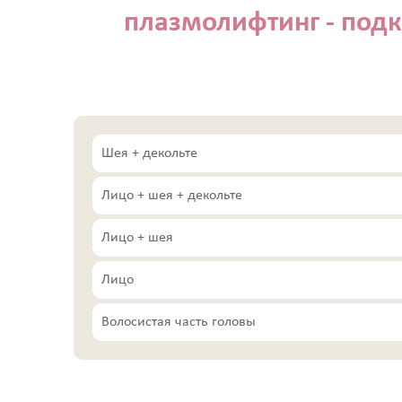
плазмолифтинг - под
ИНЪЕКЦИОННАЯ КОСМЕТОЛ
Консультация врача - дерматолога, к
Трихология - лечение выпадения вол
Полиревитализация - питание и сти
Колостотерапия - глубокое восстано
Увеличение губ - коррекция формы 
Биоревитализация - глубокое увлаж
Шея + декольте
Контурная пластика - объёмное мод
Диспорт - устранение мимических м
Лицо + шея + декольте
Миотокс - устранение мимических м
Гипергидроз - устранение повышенн
Лицо + шея
плазмолифтинг - подкожное введен
ВЕКТОРНЫЙ ЛИФТИНГ препаратом RAD
Лицо
лица препаратом на основе гидроксиа
КОЛЛОГЕНОТЕРАПИЯ (стимулирует с
Волосистая часть головы
SMAS лифтинг оригинальным
СМАС лифтинг в косметологии Esthet
ЛАЗЕРНАЯ КОСМЕТОЛОГИЯ