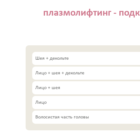
плазмолифтинг - под
Шея + декольте
Лицо + шея + декольте
Лицо + шея
Лицо
Волосистая часть головы