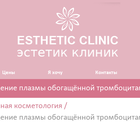
Цены
Я хочу
Контакты
дение плазмы обогащённой тромбоцит
ГИЯ
ная косметология
/
дение плазмы обогащённой тромбоцит
остно срединные
LY LAND (Израиль)
косметике Zein Obagi (США)
отерапия (питание и увлажнение кожи)