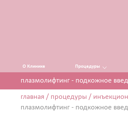
О Клинике
Процедуры
плазмолифтинг - подкожное вве
ЭСТЕТИЧЕСКАЯ КОСМЕТОЛО
Прокол ушей
главная
/
процедуры
/
инъекцион
Атравматическая чистка лица
плазмолифтинг - подкожное вве
Пилинги - поверхностные и поверхн
Чистка лица и уход на косметике HO
Чистка лица и уход на премиальной 
Криолифтинг - безинъекционная мез