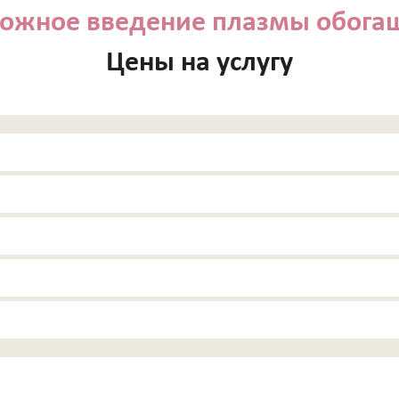
кожное введение плазмы обог
ОГИЯ
осметолога
Цены на услугу
ос
мулирование регенерации кожи
вление структуры и рельефа кожи
и объема губ препаратами на основе стабилизированной гиалуро
нение кожи препаратами на основе нестабилизированной гиалур
елирование лица препаратами на основе стабилизированной гиа
орщин ботулотоксином типа А Dysport (Франция)
орщин ботулотоксином типа А Миотокс
ого потоотделения препаратами Миотокс; Диспорт
ие плазмы обогащённой тромбоцитами
IESSE ( восполнение утраченных объёмов,векторный лифтинг, 
патита кальция « Radiesse » (Германия)
обственный коллаген)
 аппаратом ULTHERA System
ic Clinic на оригинальном аппарате ULTHERA