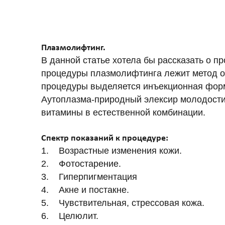
Лазерная эпиляция александритовым
Лазерная эпиляция александритовым
НИТИ APTOS
Нити APTOS - безоперационная подт
Плазмолифтинг.
УСТРАНЕНИЕ ЖИРОВЫХ ОТЛ
В данной статье хотела бы рассказать о п
Удаление жира липолитиками
процедуры плазмолифтинга лежит метод о
процедуры выделяется инъекционная форма
Аутоплазма-природный элексир молодости,
витамины в естественной комбинации.
Спектр показаний к процедуре:
1. Возрастные изменения кожи.
2. Фотостарение.
3. Гиперпигментация
4. Акне и постакне.
5. Чувствительная, стрессовая кожа.
6. Целюлит.