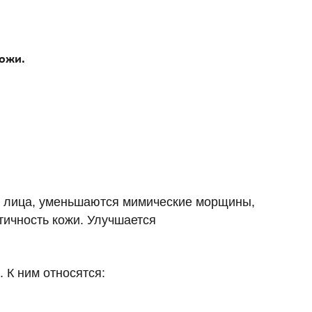
кожи.
ф лица, уменьшаются мимические морщины,
тичность кожи. Улучшается
 К ним относятся: