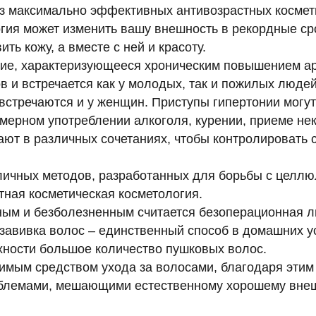
из максимально эффективных антивозрастных космет
гия может изменить вашу внешность в рекордные с
ть кожу, а вместе с ней и красоту.
ние, характеризующееся хроническим повышением ар
в и встречается как у молодых, так и пожилых люде
встречаются и у женщин. Приступы гипертонии могут 
змерном употреблении алкоголя, курении, приеме н
ают в различных сочетаниях, чтобы контролировать 
ичных методов, разработанных для борьбы с целлю
тная косметическая косметология.
ым и безболезненным считается безоперационная л
завивка волос – единственный способ в домашних 
хности большое количество пушковых волос.
имым средством ухода за волосами, благодаря эти
облемами, мешающими естественному хорошему внеш