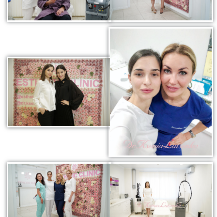
коллаген)
SMAS лифтинг оригинальным
аппаратом ULTHERA System
СМАС лифтинг в косметологии Esthetic Clinic на
оригинальном аппарате ULTHERA
ЛАЗЕРНАЯ КОСМЕТОЛОГИЯ
Лазерная эпиляция александритовым лазером
CANDELA GentleLase Pro U (США), прайс для
женщин.
Лазерная эпиляция александритовым лазером
CANDELA GentleLase Pro U (США), прайс для
мужчин.
НИТИ APTOS
Нити APTOS - безоперационная подтяжка лица
рассасывающимися нитями Аптос
УСТРАНЕНИЕ ЖИРОВЫХ ОТЛОЖЕНИЙ
Удаление жира липолитиками