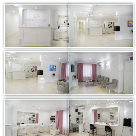
Атравматическая чистка лица
Пилинги - поверхностные и поверхностно
срединные
Чистка лица и уход на косметике HOLY LAND
(Израиль)
Чистка лица и уход на премиальной косметике
Zein Obagi (США)
Криолифтинг - безинъекционная мезотерапия
(питание и увлажнение кожи)
ИНЪЕКЦИОННАЯ КОСМЕТОЛОГИЯ
Консультация врача - дерматолога, косметолога
Трихология - лечение выпадения волос
Полиревитализация - питание и стимулирование
регенерации кожи
Колостотерапия - глубокое восстановление
структуры и рельефа кожи
Увеличение губ - коррекция формы и объема губ
препаратами на основе стабилизированной
гиалуроновой кислоты