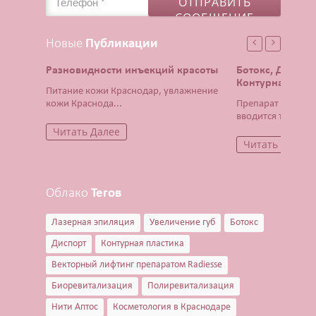
Новые
Публикации
Разновидности инъекций красоты
Ботокс, Диспор
Контурная плас
Питание кожи Краснодар, увлажнение
кожи Краснода...
Препарат Ботокс 
вводится тонча...
Читать Далее
Читать Далее
Облако
Тегов
Лазерная эпиляция
Увеличение губ
Ботокс
Диспорт
Контурная пластика
Векторный лифтинг препаратом Radiesse
Биоревитализация
Полиревитализация
Нити Аптос
Косметология в Краснодаре