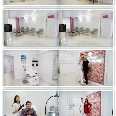
Биоревитализация - глубокое увлажнение кожи
препаратами на основе нестабилизированной
гиалуроновой кислоты
Контурная пластика - объёмное моделирование
лица препаратами на основе стабилизированной
гиалуроновой кислоты
Диспорт - устранение мимических морщин
ботулотоксином типа А Dysport (Франция)
Миотокс - устранение мимических морщин
ботулотоксином типа А Миотокс
Гипергидроз - устранение повышенного
потоотделения препаратами Миотокс; Диспорт
плазмолифтинг - подкожное введение плазмы
обогащённой тромбоцитами
ВЕКТОРНЫЙ ЛИФТИНГ препаратом RADIESSE (
восполнение утраченных объёмов,векторный
лифтинг, коллагенностимуляция, моделирование
лица препаратом на основе гидроксиапатита
кальция « Radiesse » (Германия)
КОЛЛОГЕНОТЕРАПИЯ (стимулирует собственный