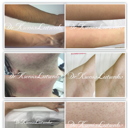
Атравматическая чистка лица
Пилинги - поверхностные и поверхностно
срединные
Чистка лица и уход на косметике HOLY LAND
(Израиль)
Чистка лица и уход на премиальной косметике
Zein Obagi (США)
Криолифтинг - безинъекционная мезотерапия
(питание и увлажнение кожи)
ИНЪЕКЦИОННАЯ КОСМЕТОЛОГИЯ
Консультация врача - дерматолога, косметолога
Трихология - лечение выпадения волос
Полиревитализация - питание и стимулирование
регенерации кожи
Колостотерапия - глубокое восстановление
структуры и рельефа кожи
Увеличение губ - коррекция формы и объема губ
препаратами на основе стабилизированной
гиалуроновой кислоты