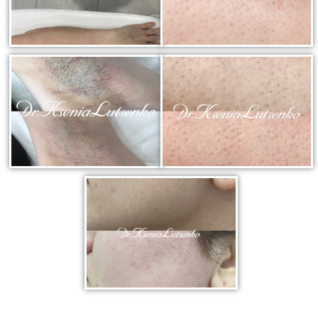
Биоревитализация - глубокое увлажнение кожи
препаратами на основе нестабилизированной
гиалуроновой кислоты
Контурная пластика - объёмное моделирование
лица препаратами на основе стабилизированной
гиалуроновой кислоты
Диспорт - устранение мимических морщин
ботулотоксином типа А Dysport (Франция)
Миотокс - устранение мимических морщин
ботулотоксином типа А Миотокс
Гипергидроз - устранение повышенного
потоотделения препаратами Миотокс; Диспорт
плазмолифтинг - подкожное введение плазмы
обогащённой тромбоцитами
ВЕКТОРНЫЙ ЛИФТИНГ препаратом RADIESSE (
восполнение утраченных объёмов,векторный
лифтинг, коллагенностимуляция, моделирование
лица препаратом на основе гидроксиапатита
кальция « Radiesse » (Германия)
КОЛЛОГЕНОТЕРАПИЯ (стимулирует собственный