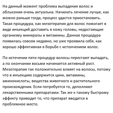
Атравматическая чистка лица
На данный момент проблема выпадения волос и
Пилинги - поверхностные и поверхностно
облысения очень актуальна. Начинать лечение лучше, как
срединные
можно раньше тогда, процесс удастся приостановить.
Чистка лица и уход на косметике HOLY LAND
Такая процедура, как мезотерапия для волос помогает в
(Израиль)
виде инъекций доставить в кожу головы, недостающие
Чистка лица и уход на премиальной косметике
организму минералы и витамины. Данная процедура
Zein Obagi (США)
появилась совсем недавно, но уже проявила себя, как
Криолифтинг - безинъекционная мезотерапия
хорошо эффективная в борьбе с истончением волос.
(питание и увлажнение кожи)
ИНЪЕКЦИОННАЯ КОСМЕТОЛОГИЯ
По истечении пяти процедур волосы перестают выпадать,
Консультация врача - дерматолога, косметолога
а по окончании восьми начинается активный рост.
Трихология - лечение выпадения волос
Мезотерапия так положительно влияет на волосы, потому
Полиревитализация - питание и стимулирование
что в инъекциях содержится цинк, витамины,
регенерации кожи
аминокислоты, вещества животного и растительного
Колостотерапия - глубокое восстановление
происхождения. Если потребуется то, дополняют
структуры и рельефа кожи
лекарственными препаратами. Так же к такому быстрому
Увеличение губ - коррекция формы и объема губ
эффекту приводит то, что препарат вводится в
препаратами на основе стабилизированной
проблемное место.
гиалуроновой кислоты