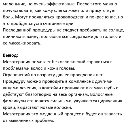
маленькие, но очень эффективные. После этого можно
коллаген)
SMAS лифтинг оригинальным
почувствовать, как кожу слегка жжет или присутствует
боль. Могут проявляться кровоподтеки и покраснение, но
аппаратом ULTHERA System
это пройдет спустя считанные дни.
СМАС лифтинг в косметологии Esthetic Clinic на
После данной процедуры не следует пребывать на солнце,
оригинальном аппарате ULTHERA
принимать ванну, пользоваться средствами для головы и
ЛАЗЕРНАЯ КОСМЕТОЛОГИЯ
ее массажировать.
Лазерная эпиляция александритовым лазером
CANDELA GentleLase Pro U (США), прайс для
Вывод:
женщин.
Мезотерапия помогает без осложнений справиться с
Лазерная эпиляция александритовым лазером
проблемами волос и кожи головы.
CANDELA GentleLase Pro U (США), прайс для
Ограничений по возрасту для ее проведения нет.
мужчин.
Процедуру можно проводить в комплексе с другими
НИТИ APTOS
видами лечения, а коктейли проникают в самую глубь и
Нити APTOS - безоперационная подтяжка лица
действуют благотворно на весь организм. Волосяные
рассасывающимися нитями Аптос
фолликулы становятся сильными, улучшается циркуляция
УСТРАНЕНИЕ ЖИРОВЫХ ОТЛОЖЕНИЙ
крови, вырастают новые волоски.
Удаление жира липолитиками
Мезотерапия это медленный процесс и будет он зависеть
от выявленных проблем.