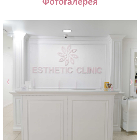
Фотогалерея
‹
›