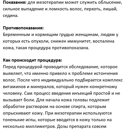
Биоревитализация - глубокое увлажнение кожи
Показания:
для мезотерапии может служить облысение,
препаратами на основе нестабилизированной
сильное выпадение и ломкость волос, перхоть, лишай,
гиалуроновой кислоты
седина.
Контурная пластика - объёмное моделирование
Противопоказания:
лица препаратами на основе стабилизированной
гиалуроновой кислоты
Беременным и кормящим грудью женщинам, людям у
которых есть опухоли, снижен иммунитет, воспалена
Диспорт - устранение мимических морщин
ботулотоксином типа А Dysport (Франция)
кожа, такая процедура противопоказана.
Миотокс - устранение мимических морщин
Как происходит процедура:
ботулотоксином типа А Миотокс
Перед процедурой проводится обследование, которое
Гипергидроз - устранение повышенного
выявляет, что именно привело к проблеме истончения
потоотделения препаратами Миотокс; Диспорт
волос. После чего индивидуально подбирается комплекс
плазмолифтинг - подкожное введение плазмы
витаминов и минералов, который нужен конкретному
обогащённой тромбоцитами
человеку. Сам процесс введения инъекций простой и не
ВЕКТОРНЫЙ ЛИФТИНГ препаратом RADIESSE (
вызывает боли. Для начала кожа головы подлежит
восполнение утраченных объёмов,векторный
обработке раствором на основе спирта, которым
лифтинг, коллагенностимуляция, моделирование
опрыскивают кожу. При мезотерапии используются
лица препаратом на основе гидроксиапатита
тоненькие иглы, которые вводятся в кожу только на
кальция « Radiesse » (Германия)
несколько миллиметров. Дозы препарата совсем
КОЛЛОГЕНОТЕРАПИЯ (стимулирует собственный