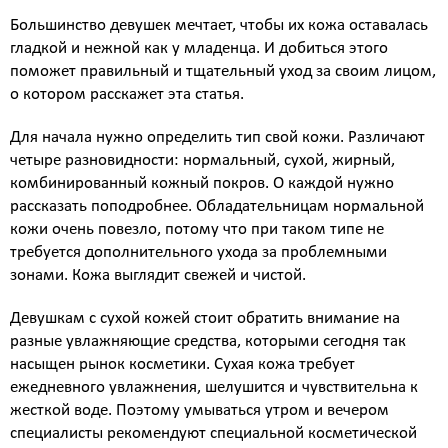
Атравматическая чистка лица
Большинство девушек мечтает, чтобы их кожа оставалась
Пилинги - поверхностные и поверхностно
гладкой и нежной как у младенца. И добиться этого
срединные
поможет правильный и тщательный уход за своим лицом,
Чистка лица и уход на косметике HOLY LAND
о котором расскажет эта статья.
(Израиль)
Чистка лица и уход на премиальной косметике
Для начала нужно определить тип свой кожи. Различают
Zein Obagi (США)
четыре разновидности: нормальный, сухой, жирный,
Криолифтинг - безинъекционная мезотерапия
комбинированный кожный покров. О каждой нужно
(питание и увлажнение кожи)
рассказать поподробнее. Обладательницам нормальной
ИНЪЕКЦИОННАЯ КОСМЕТОЛОГИЯ
кожи очень повезло, потому что при таком типе не
Консультация врача - дерматолога, косметолога
требуется дополнительного ухода за проблемными
Трихология - лечение выпадения волос
зонами. Кожа выглядит свежей и чистой.
Полиревитализация - питание и стимулирование
регенерации кожи
Девушкам с сухой кожей стоит обратить внимание на
Колостотерапия - глубокое восстановление
разные увлажняющие средства, которыми сегодня так
структуры и рельефа кожи
насыщен рынок косметики. Сухая кожа требует
Увеличение губ - коррекция формы и объема губ
ежедневного увлажнения, шелушится и чувствительна к
препаратами на основе стабилизированной
жесткой воде. Поэтому умываться утром и вечером
гиалуроновой кислоты
специалисты рекомендуют специальной косметической