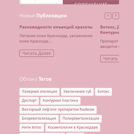
Новые
Публикации
Разновидности инъекций красоты
Ботокс, Диспор
Контурная плас
Питание кожи Краснодар, увлажнение
кожи Краснода...
Препарат Ботокс 
вводится тонча...
Читать Далее
Читать Далее
Облако
Тегов
Лазерная эпиляция
Увеличение губ
Ботокс
Диспорт
Контурная пластика
Векторный лифтинг препаратом Radiesse
Биоревитализация
Полиревитализация
Нити Аптос
Косметология в Краснодаре