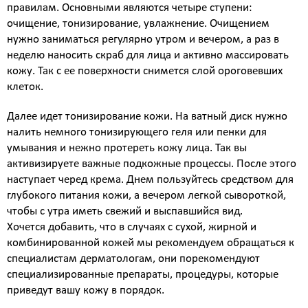
правилам. Основными являются четыре ступени:
коллаген)
очищение, тонизирование, увлажнение. Очищением
SMAS лифтинг оригинальным
нужно заниматься регулярно утром и вечером, а раз в
аппаратом ULTHERA System
неделю наносить скраб для лица и активно массировать
СМАС лифтинг в косметологии Esthetic Clinic на
кожу. Так с ее поверхности снимется слой ороговевших
оригинальном аппарате ULTHERA
клеток.
ЛАЗЕРНАЯ КОСМЕТОЛОГИЯ
Лазерная эпиляция александритовым лазером
Далее идет тонизирование кожи. На ватный диск нужно
CANDELA GentleLase Pro U (США), прайс для
налить немного тонизирующего геля или пенки для
женщин.
умывания и нежно протереть кожу лица. Так вы
Лазерная эпиляция александритовым лазером
активизируете важные подкожные процессы. После этого
CANDELA GentleLase Pro U (США), прайс для
наступает черед крема. Днем пользуйтесь средством для
мужчин.
глубокого питания кожи, а вечером легкой сывороткой,
НИТИ APTOS
чтобы с утра иметь свежий и выспавшийся вид.
Нити APTOS - безоперационная подтяжка лица
Хочется добавить, что в случаях с сухой, жирной и
рассасывающимися нитями Аптос
комбинированной кожей мы рекомендуем обращаться к
УСТРАНЕНИЕ ЖИРОВЫХ ОТЛОЖЕНИЙ
специалистам дерматологам, они порекомендуют
Удаление жира липолитиками
специализированные препараты, процедуры, которые
приведут вашу кожу в порядок.