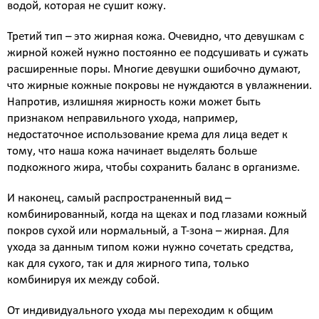
Биоревитализация - глубокое увлажнение кожи
водой, которая не сушит кожу.
препаратами на основе нестабилизированной
Третий тип – это жирная кожа. Очевидно, что девушкам с
гиалуроновой кислоты
жирной кожей нужно постоянно ее подсушивать и сужать
Контурная пластика - объёмное моделирование
расширенные поры. Многие девушки ошибочно думают,
лица препаратами на основе стабилизированной
гиалуроновой кислоты
что жирные кожные покровы не нуждаются в увлажнении.
Напротив, излишняя жирность кожи может быть
Диспорт - устранение мимических морщин
ботулотоксином типа А Dysport (Франция)
признаком неправильного ухода, например,
Миотокс - устранение мимических морщин
недостаточное использование крема для лица ведет к
ботулотоксином типа А Миотокс
тому, что наша кожа начинает выделять больше
Гипергидроз - устранение повышенного
подкожного жира, чтобы сохранить баланс в организме.
потоотделения препаратами Миотокс; Диспорт
И наконец, самый распространенный вид –
плазмолифтинг - подкожное введение плазмы
комбинированный, когда на щеках и под глазами кожный
обогащённой тромбоцитами
покров сухой или нормальный, а Т-зона – жирная. Для
ВЕКТОРНЫЙ ЛИФТИНГ препаратом RADIESSE (
ухода за данным типом кожи нужно сочетать средства,
восполнение утраченных объёмов,векторный
как для сухого, так и для жирного типа, только
лифтинг, коллагенностимуляция, моделирование
комбинируя их между собой.
лица препаратом на основе гидроксиапатита
кальция « Radiesse » (Германия)
От индивидуального ухода мы переходим к общим
КОЛЛОГЕНОТЕРАПИЯ (стимулирует собственный