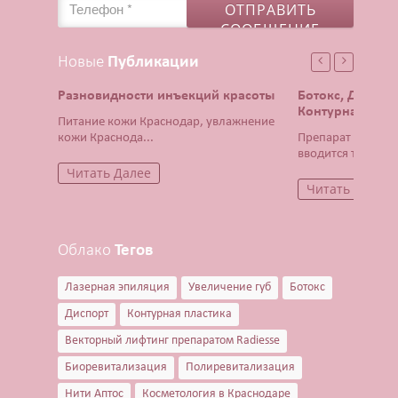
Новые
Публикации
Разновидности инъекций красоты
Ботокс, Диспор
Контурная плас
Питание кожи Краснодар, увлажнение
кожи Краснода...
Препарат Ботокс 
вводится тонча...
Читать Далее
Читать Далее
Облако
Тегов
Лазерная эпиляция
Увеличение губ
Ботокс
Диспорт
Контурная пластика
Векторный лифтинг препаратом Radiesse
Биоревитализация
Полиревитализация
Нити Аптос
Косметология в Краснодаре