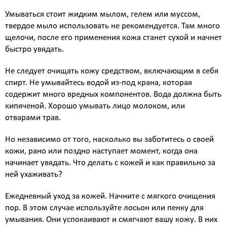
Биоревитализация - глубокое увлажнение кожи
Умываться стоит жидким мылом, гелем или муссом,
препаратами на основе нестабилизированной
твердое мыло использовать не рекомендуется. Там много
гиалуроновой кислоты
щелочи, после его применения кожа станет сухой и начнет
Контурная пластика - объёмное моделирование
быстро увядать.
лица препаратами на основе стабилизированной
гиалуроновой кислоты
Не следует очищать кожу средством, включающим в себя
Диспорт - устранение мимических морщин
спирт. Не умывайтесь водой из-под крана, которая
ботулотоксином типа А Dysport (Франция)
содержит много вредных компонентов. Вода должна быть
Миотокс - устранение мимических морщин
кипяченой. Хорошо умывать лицо молоком, или
ботулотоксином типа А Миотокс
отварами трав.
Гипергидроз - устранение повышенного
потоотделения препаратами Миотокс; Диспорт
Но независимо от того, насколько вы заботитесь о своей
плазмолифтинг - подкожное введение плазмы
кожи, рано или поздно наступает момент, когда она
обогащённой тромбоцитами
начинает увядать. Что делать с кожей и как правильно за
ВЕКТОРНЫЙ ЛИФТИНГ препаратом RADIESSE (
ней ухаживать?
восполнение утраченных объёмов,векторный
лифтинг, коллагенностимуляция, моделирование
Ежедневный уход за кожей. Начните с мягкого очищения
лица препаратом на основе гидроксиапатита
пор. В этом случае используйте лосьон или пенку для
кальция « Radiesse » (Германия)
умывания. Они успокаивают и смягчают вашу кожу. В них
КОЛЛОГЕНОТЕРАПИЯ (стимулирует собственный