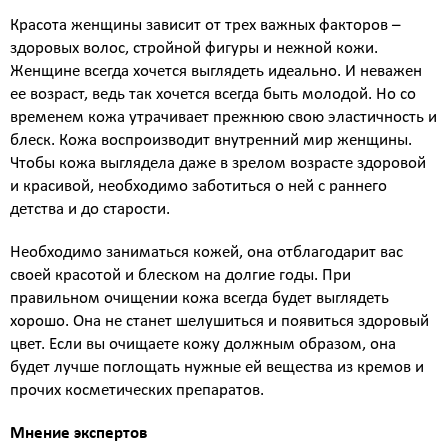
Атравматическая чистка лица
Красота женщины зависит от трех важных факторов –
Пилинги - поверхностные и поверхностно
здоровых волос, стройной фигуры и нежной кожи.
срединные
Женщине всегда хочется выглядеть идеально. И неважен
Чистка лица и уход на косметике HOLY LAND
ее возраст, ведь так хочется всегда быть молодой. Но со
(Израиль)
временем кожа утрачивает прежнюю свою эластичность и
Чистка лица и уход на премиальной косметике
блеск. Кожа воспроизводит внутренний мир женщины.
Zein Obagi (США)
Чтобы кожа выглядела даже в зрелом возрасте здоровой
Криолифтинг - безинъекционная мезотерапия
и красивой, необходимо заботиться о ней с раннего
(питание и увлажнение кожи)
детства и до старости.
ИНЪЕКЦИОННАЯ КОСМЕТОЛОГИЯ
Консультация врача - дерматолога, косметолога
Необходимо заниматься кожей, она отблагодарит вас
Трихология - лечение выпадения волос
своей красотой и блеском на долгие годы. При
Полиревитализация - питание и стимулирование
правильном очищении кожа всегда будет выглядеть
регенерации кожи
хорошо. Она не станет шелушиться и появиться здоровый
Колостотерапия - глубокое восстановление
цвет. Если вы очищаете кожу должным образом, она
структуры и рельефа кожи
будет лучше поглощать нужные ей вещества из кремов и
Увеличение губ - коррекция формы и объема губ
прочих косметических препаратов.
препаратами на основе стабилизированной
гиалуроновой кислоты
Мнение экспертов