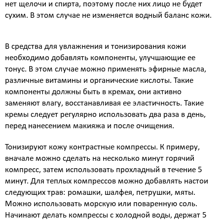
нет щелочи и спирта, поэтому после них лицо не будет
коллаген)
сухим. В этом случае не изменяется водный баланс кожи.
SMAS лифтинг оригинальным
аппаратом ULTHERA System
СМАС лифтинг в косметологии Esthetic Clinic на
В средства для увлажнения и тонизирования кожи
оригинальном аппарате ULTHERA
необходимо добавлять компоненты, улучшающие ее
ЛАЗЕРНАЯ КОСМЕТОЛОГИЯ
тонус. В этом случае можно применять эфирные масла,
Лазерная эпиляция александритовым лазером
различные витамины и органические кислоты. Такие
CANDELA GentleLase Pro U (США), прайс для
компоненты должны быть в кремах, они активно
женщин.
заменяют влагу, восстанавливая ее эластичность. Такие
Лазерная эпиляция александритовым лазером
кремы следует регулярно использовать два раза в день,
CANDELA GentleLase Pro U (США), прайс для
перед нанесением макияжа и после очищения.
мужчин.
НИТИ APTOS
Тонизируют кожу контрастные компрессы. К примеру,
вначале можно сделать на несколько минут горячий
Нити APTOS - безоперационная подтяжка лица
компресс, затем использовать прохладный в течение 5
рассасывающимися нитями Аптос
минут. Для теплых компрессов можно добавлять настои
УСТРАНЕНИЕ ЖИРОВЫХ ОТЛОЖЕНИЙ
следующих трав: ромашки, шалфея, петрушки, мяты.
Удаление жира липолитиками
Можно использовать морскую или поваренную соль.
Начинают делать компрессы с холодной воды, держат 5