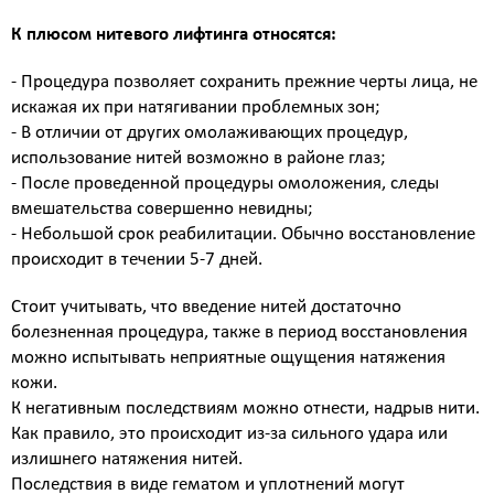
Биоревитализация - глубокое увлажнение кожи
препаратами на основе нестабилизированной
К плюсом нитевого лифтинга относятся:
гиалуроновой кислоты
- Процедура позволяет сохранить прежние черты лица, не
Контурная пластика - объёмное моделирование
искажая их при натягивании проблемных зон;
лица препаратами на основе стабилизированной
гиалуроновой кислоты
- В отличии от других омолаживающих процедур,
использование нитей возможно в районе глаз;
Диспорт - устранение мимических морщин
ботулотоксином типа А Dysport (Франция)
- После проведенной процедуры омоложения, следы
Миотокс - устранение мимических морщин
вмешательства совершенно невидны;
ботулотоксином типа А Миотокс
- Небольшой срок реабилитации. Обычно восстановление
Гипергидроз - устранение повышенного
происходит в течении 5-7 дней.
потоотделения препаратами Миотокс; Диспорт
Стоит учитывать, что введение нитей достаточно
плазмолифтинг - подкожное введение плазмы
болезненная процедура, также в период восстановления
обогащённой тромбоцитами
можно испытывать неприятные ощущения натяжения
ВЕКТОРНЫЙ ЛИФТИНГ препаратом RADIESSE (
кожи.
восполнение утраченных объёмов,векторный
К негативным последствиям можно отнести, надрыв нити.
лифтинг, коллагенностимуляция, моделирование
Как правило, это происходит из-за сильного удара или
лица препаратом на основе гидроксиапатита
излишнего натяжения нитей.
кальция « Radiesse » (Германия)
Последствия в виде гематом и уплотнений могут
КОЛЛОГЕНОТЕРАПИЯ (стимулирует собственный