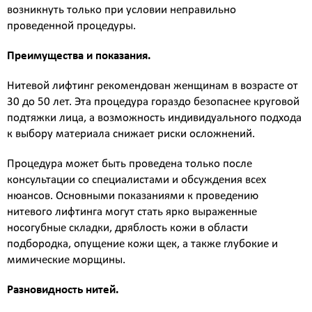
возникнуть только при условии неправильно
коллаген)
SMAS лифтинг оригинальным
проведенной процедуры.
аппаратом ULTHERA System
Преимущества и показания.
СМАС лифтинг в косметологии Esthetic Clinic на
оригинальном аппарате ULTHERA
Нитевой лифтинг рекомендован женщинам в возрасте от
ЛАЗЕРНАЯ КОСМЕТОЛОГИЯ
30 до 50 лет. Эта процедура гораздо безопаснее круговой
Лазерная эпиляция александритовым лазером
подтяжки лица, а возможность индивидуального подхода
CANDELA GentleLase Pro U (США), прайс для
к выбору материала снижает риски осложнений.
женщин.
Лазерная эпиляция александритовым лазером
Процедура может быть проведена только после
CANDELA GentleLase Pro U (США), прайс для
консультации со специалистами и обсуждения всех
мужчин.
нюансов. Основными показаниями к проведению
НИТИ APTOS
нитевого лифтинга могут стать ярко выраженные
Нити APTOS - безоперационная подтяжка лица
носогубные складки, дряблость кожи в области
рассасывающимися нитями Аптос
подбородка, опущение кожи щек, а также глубокие и
УСТРАНЕНИЕ ЖИРОВЫХ ОТЛОЖЕНИЙ
мимические морщины.
Удаление жира липолитиками
Разновидность нитей.