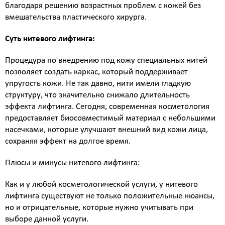
благодаря решению возрастных проблем с кожей без
Атравматическая чистка лица
вмешательства пластического хирурга.
Пилинги - поверхностные и поверхностно
срединные
Суть нитевого лифтинга:
Чистка лица и уход на косметике HOLY LAND
(Израиль)
Процедура по внедрению под кожу специальных нитей
Чистка лица и уход на премиальной косметике
позволяет создать каркас, который поддерживает
Zein Obagi (США)
упругость кожи. Не так давно, нити имели гладкую
Криолифтинг - безинъекционная мезотерапия
структуру, что значительно снижало длительность
(питание и увлажнение кожи)
эффекта лифтинга. Сегодня, современная косметология
ИНЪЕКЦИОННАЯ КОСМЕТОЛОГИЯ
предоставляет биосовместимый материал с небольшими
Консультация врача - дерматолога, косметолога
насечками, которые улучшают внешний вид кожи лица,
Трихология - лечение выпадения волос
сохраняя эффект на долгое время.
Полиревитализация - питание и стимулирование
регенерации кожи
Плюсы и минусы нитевого лифтинга:
Колостотерапия - глубокое восстановление
структуры и рельефа кожи
Как и у любой косметологической услуги, у нитевого
Увеличение губ - коррекция формы и объема губ
лифтинга существуют не только положительные нюансы,
препаратами на основе стабилизированной
но и отрицательные, которые нужно учитывать при
гиалуроновой кислоты
выборе данной услуги.