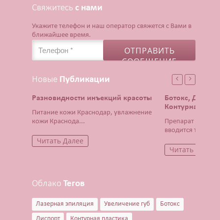
Свяжитесь
с нами
Укажите телефон и наш оператор свяжется с Вами в
ближайшее время.
Новые
Публикации
Разновидности инъекций красоты
Ботокс, Диспор
Контурная плас
Питание кожи Краснодар, увлажнение
кожи Краснода...
Препарат Ботокс 
вводится тонча...
Читать Далее
Читать Далее
Облако
Тегов
Лазерная эпиляция
Увеличение губ
Ботокс
Диспорт
Контурная пластика