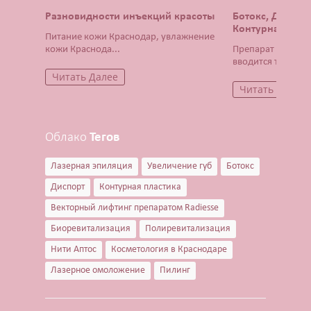
Разновидности инъекций красоты
Ботокс, Диспор
Контурная плас
Питание кожи Краснодар, увлажнение
кожи Краснода...
Препарат Ботокс 
вводится тонча...
Читать Далее
Читать Далее
Облако
Тегов
Лазерная эпиляция
Увеличение губ
Ботокс
Диспорт
Контурная пластика
Векторный лифтинг препаратом Radiesse
Биоревитализация
Полиревитализация
Нити Аптос
Косметология в Краснодаре
Лазерное омоложение
Пилинг