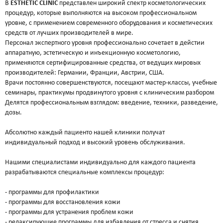
В
ESTHETIC
CLINIC
представлен широкий спектр косметологических
Атравматическая чистка лица
процедур, которые выполняются на высоком профессиональном
Пилинги - поверхностные и поверхностно
уровне, с применением современного оборудования и косметических
срединные
средств от лучших производителей в мире.
Чистка лица и уход на косметике HOLY LAND
Персонал экспертного уровня профессионально сочетает в дейстии
(Израиль)
аппаратную, эстетическую и инъекционную косметологию,
применяются сертифицированные средства, от ведущих мировых
Чистка лица и уход на премиальной косметике
производителей: Германии, Франции, Австрии, США.
Zein Obagi (США)
Врачи постоянно совершенствуются, посещают мастер-классы, учебные
Криолифтинг - безинъекционная мезотерапия
семинары, практикумы продвинутого уровня с клиническим разбором
(питание и увлажнение кожи)
Делятся профессиональным взглядом: введение, техники, разведение,
ИНЪЕКЦИОННАЯ КОСМЕТОЛОГИЯ
дозы.
Консультация врача - дерматолога, косметолога
Абсолютно каждый пациенто нашей клиники получат
Трихология - лечение выпадения волос
индивидуальный подход и высокий уровень обслуживания.
Полиревитализация - питание и стимулирование
регенерации кожи
Нашими специалистами индивидуально для каждого пациента
Колостотерапия - глубокое восстановление
разрабатываются специальные комплексы процедур:
структуры и рельефа кожи
Увеличение губ - коррекция формы и объема губ
- программы для профилактики
- программы для восстановления кожи
препаратами на основе стабилизированной
- программы для устранения проблем кожи
гиалуроновой кислоты
- релаксирующие программы для избавления от стресса и снятия