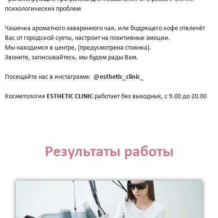
Биоревитализация - глубокое увлажнение кожи
психологических проблем
препаратами на основе нестабилизированной
гиалуроновой кислоты
Чашечка ароматного заваренного чая, или бодрящего кофе отвлечёт
Контурная пластика - объёмное моделирование
Вас от городской суеты, настроит на позитивные эмоции.
лица препаратами на основе стабилизированной
Мы находимся в центре, (предусмотрена стоянка).
Звоните, записывайтесь, мы будем рады Вам.
гиалуроновой кислоты
Диспорт - устранение мимических морщин
Посещайте нас в инстаграмм: @
esthetic_clinic_
ботулотоксином типа А Dysport (Франция)
Миотокс - устранение мимических морщин
Косметология
ESTHETIC
CLINIC
работает без выходных, с 9.00 до 20.00
ботулотоксином типа А Миотокс
Гипергидроз - устранение повышенного
потоотделения препаратами Миотокс; Диспорт
плазмолифтинг - подкожное введение плазмы
обогащённой тромбоцитами
Результаты работы
ВЕКТОРНЫЙ ЛИФТИНГ препаратом RADIESSE (
восполнение утраченных объёмов,векторный
лифтинг, коллагенностимуляция, моделирование
лица препаратом на основе гидроксиапатита
кальция « Radiesse » (Германия)
КОЛЛОГЕНОТЕРАПИЯ (стимулирует собственный