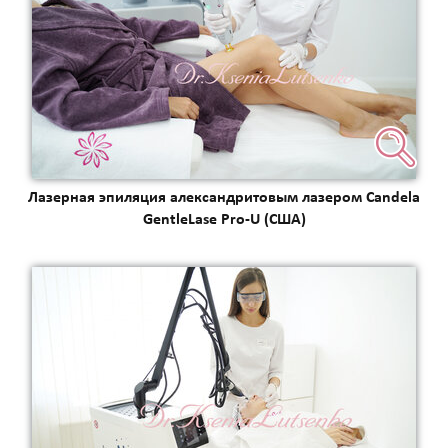
коллаген)
SMAS лифтинг оригинальным
аппаратом ULTHERA System
СМАС лифтинг в косметологии Esthetic Clinic на
оригинальном аппарате ULTHERA
ЛАЗЕРНАЯ КОСМЕТОЛОГИЯ
Лазерная эпиляция александритовым лазером
CANDELA GentleLase Pro U (США), прайс для
Лазерная эпиляция александритовым лазером Candela
женщин.
GentleLase Pro-U (США)
Лазерная эпиляция александритовым лазером
CANDELA GentleLase Pro U (США), прайс для
мужчин.
НИТИ APTOS
Нити APTOS - безоперационная подтяжка лица
рассасывающимися нитями Аптос
УСТРАНЕНИЕ ЖИРОВЫХ ОТЛОЖЕНИЙ
Удаление жира липолитиками