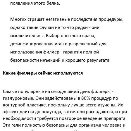
появления этого белка.
коллаген)
SMAS лифтинг оригинальным
аппаратом ULTHERA System
Многих страшат негативные последствия процедуры,
СМАС лифтинг в косметологии Esthetic Clinic на
однако такие случаи не то что редки - они
оригинальном аппарате ULTHERA
исключительны. Выбор опытного врача,
ЛАЗЕРНАЯ КОСМЕТОЛОГИЯ
дезинфицированная игла и разрешенный для
Лазерная эпиляция александритовым лазером
использования филлер - гарантия полной
CANDELA GentleLase Pro U (США), прайс для
безопасности инъекций и хорошего результата.
женщин.
Лазерная эпиляция александритовым лазером
Какие филлеры сейчас используются
CANDELA GentleLase Pro U (США), прайс для
мужчин.
НИТИ APTOS
Самые популярные на сегодняшний день филлеры -
Нити APTOS - безоперационная подтяжка лица
гиалуроновые. Они задействованы в 80% процедур по
рассасывающимися нитями Аптос
контурной пластике, поскольку лучше всего изучены. Их
УСТРАНЕНИЕ ЖИРОВЫХ ОТЛОЖЕНИЙ
эффект длится до полугода, затем они распадаются, и при
Удаление жира липолитиками
необходимости требуется повторное введение препарата.
Эти гели полностью безопасны для организма человека и