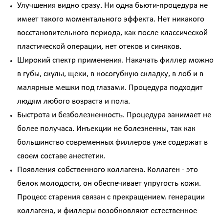
Биоревитализация - глубокое увлажнение кожи
Улучшения видно сразу. Ни одна бьюти-процедура не
препаратами на основе нестабилизированной
имеет такого моментального эффекта. Нет никакого
гиалуроновой кислоты
восстановительного периода, как после классической
Контурная пластика - объёмное моделирование
пластической операции, нет отеков и синяков.
лица препаратами на основе стабилизированной
гиалуроновой кислоты
Широкий спектр применения. Накачать филлер можно
Диспорт - устранение мимических морщин
в губы, скулы, щеки, в носогубную складку, в лоб и в
ботулотоксином типа А Dysport (Франция)
малярные мешки под глазами. Процедура подходит
Миотокс - устранение мимических морщин
людям любого возраста и пола.
ботулотоксином типа А Миотокс
Гипергидроз - устранение повышенного
Быстрота и безболезненность. Процедура занимает не
потоотделения препаратами Миотокс; Диспорт
более получаса. Инъекции не болезненны, так как
плазмолифтинг - подкожное введение плазмы
большинство современных филлеров уже содержат в
обогащённой тромбоцитами
своем составе анестетик.
ВЕКТОРНЫЙ ЛИФТИНГ препаратом RADIESSE (
Появления собственного коллагена. Коллаген - это
восполнение утраченных объёмов,векторный
лифтинг, коллагенностимуляция, моделирование
белок молодости, он обеспечивает упругость кожи.
лица препаратом на основе гидроксиапатита
Процесс старения связан с прекращением генерации
кальция « Radiesse » (Германия)
коллагена, и филлеры возобновляют естественное
КОЛЛОГЕНОТЕРАПИЯ (стимулирует собственный