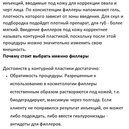
инъекций, вводимые под кожу для коррекции овала и
Атравматическая чистка лица
черт лица. По консистенции филлеры напоминают гель,
Пилинги - поверхностные и поверхностно
плотность которого зависит от зоны введения. Для скул и
срединные
подбородка подойдет плотный препарат, для губ - более
Чистка лица и уход на косметике HOLY LAND
мягкий. Введение филлеров под кожу корректнее
(Израиль)
называть контурной пластикой, поскольку после этой
Чистка лица и уход на премиальной косметике
процедуры можно значительно изменить свою
Zein Obagi (США)
внешность.
Криолифтинг - безинъекционная мезотерапия
Почему стоит выбрать именно филлеры
(питание и увлажнение кожи)
ИНЪЕКЦИОННАЯ КОСМЕТОЛОГИЯ
Достоинств у контурной пластики достаточно:
Консультация врача - дерматолога, косметолога
Обратимость процедуры. Разрешенные к
Трихология - лечение выпадения волос
использованию в косметологии филлеры
Полиревитализация - питание и стимулирование
регенерации кожи
естественным образом растворяются под кожей, т.е.
Колостотерапия - глубокое восстановление
биодеградируют, максимум через полгода. Если
структуры и рельефа кожи
клиенту не понравился результат инъекций, он может
Увеличение губ - коррекция формы и объема губ
либо подождать, либо ввести гиалуронизады -
препаратами на основе стабилизированной
гиалуроновой кислоты
антидоты для филлеров.