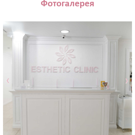
Фотогалерея
‹
›