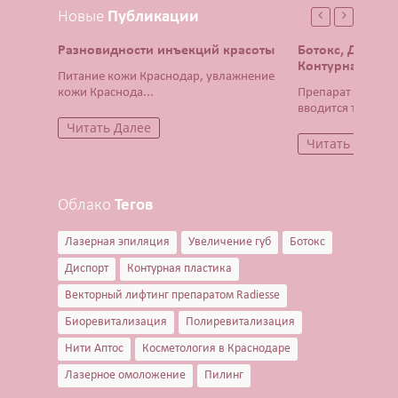
Новые
Публикации
Разновидности инъекций красоты
Ботокс, Диспор
Контурная плас
Питание кожи Краснодар, увлажнение
кожи Краснода...
Препарат Ботокс 
вводится тонча...
Читать Далее
Читать Далее
Облако
Тегов
Лазерная эпиляция
Увеличение губ
Ботокс
Диспорт
Контурная пластика
Векторный лифтинг препаратом Radiesse
Биоревитализация
Полиревитализация
Нити Аптос
Косметология в Краснодаре
Лазерное омоложение
Пилинг