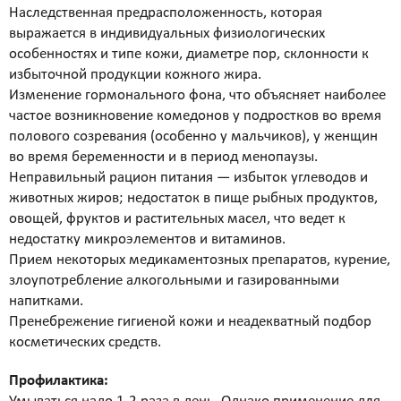
Биоревитализация - глубокое увлажнение кожи
Наследственная предрасположенность, которая
препаратами на основе нестабилизированной
выражается в индивидуальных физиологических
гиалуроновой кислоты
особенностях и типе кожи, диаметре пор, склонности к
Контурная пластика - объёмное моделирование
избыточной продукции кожного жира.
лица препаратами на основе стабилизированной
Изменение гормонального фона, что объясняет наиболее
гиалуроновой кислоты
частое возникновение комедонов у подростков во время
Диспорт - устранение мимических морщин
полового созревания (особенно у мальчиков), у женщин
ботулотоксином типа А Dysport (Франция)
во время беременности и в период менопаузы.
Миотокс - устранение мимических морщин
Неправильный рацион питания — избыток углеводов и
ботулотоксином типа А Миотокс
животных жиров; недостаток в пище рыбных продуктов,
Гипергидроз - устранение повышенного
овощей, фруктов и растительных масел, что ведет к
потоотделения препаратами Миотокс; Диспорт
недостатку микроэлементов и витаминов.
плазмолифтинг - подкожное введение плазмы
Прием некоторых медикаментозных препаратов, курение,
обогащённой тромбоцитами
злоупотребление алкогольными и газированными
ВЕКТОРНЫЙ ЛИФТИНГ препаратом RADIESSE (
напитками.
восполнение утраченных объёмов,векторный
Пренебрежение гигиеной кожи и неадекватный подбор
лифтинг, коллагенностимуляция, моделирование
косметических средств.
лица препаратом на основе гидроксиапатита
кальция « Radiesse » (Германия)
Профилактика:
КОЛЛОГЕНОТЕРАПИЯ (стимулирует собственный