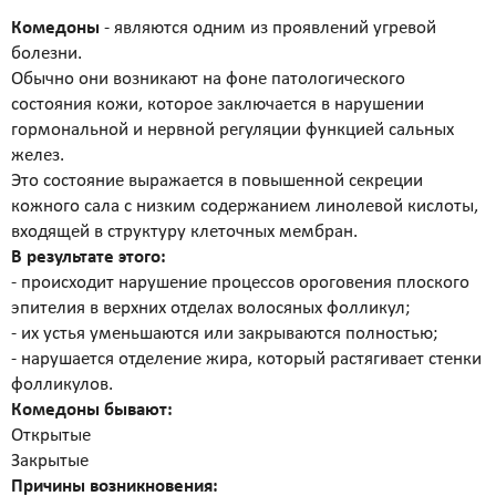
Атравматическая чистка лица
Комедоны
- являются одним из проявлений угревой
Пилинги - поверхностные и поверхностно
болезни.
срединные
Обычно они возникают на фоне патологического
Чистка лица и уход на косметике HOLY LAND
состояния кожи, которое заключается в нарушении
(Израиль)
гормональной и нервной регуляции функцией сальных
Чистка лица и уход на премиальной косметике
желез.
Zein Obagi (США)
Это состояние выражается в повышенной секреции
Криолифтинг - безинъекционная мезотерапия
кожного сала с низким содержанием линолевой кислоты,
(питание и увлажнение кожи)
входящей в структуру клеточных мембран.
ИНЪЕКЦИОННАЯ КОСМЕТОЛОГИЯ
В результате этого:
Консультация врача - дерматолога, косметолога
- происходит нарушение процессов ороговения плоского
Трихология - лечение выпадения волос
эпителия в верхних отделах волосяных фолликул;
Полиревитализация - питание и стимулирование
- их устья уменьшаются или закрываются полностью;
регенерации кожи
- нарушается отделение жира, который растягивает стенки
Колостотерапия - глубокое восстановление
фолликулов.
структуры и рельефа кожи
Комедоны бывают:
Увеличение губ - коррекция формы и объема губ
Открытые
препаратами на основе стабилизированной
Закрытые
гиалуроновой кислоты
Причины возникновения: