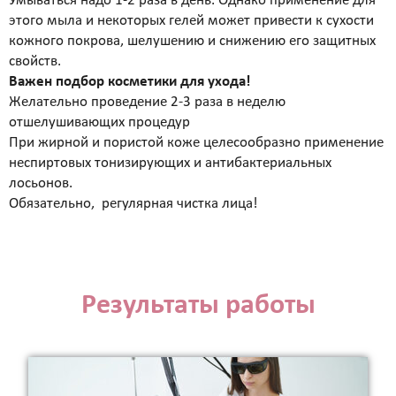
Умываться надо 1-2 раза в день. Однако применение для
коллаген)
этого мыла и некоторых гелей может привести к сухости
SMAS лифтинг оригинальным
кожного покрова, шелушению и снижению его защитных
аппаратом ULTHERA System
свойств.
СМАС лифтинг в косметологии Esthetic Clinic на
Важен подбор косметики для ухода!
оригинальном аппарате ULTHERA
Желательно проведение 2-3 раза в неделю
ЛАЗЕРНАЯ КОСМЕТОЛОГИЯ
отшелушивающих процедур
При жирной и пористой коже целесообразно применение
Лазерная эпиляция александритовым лазером
неспиртовых тонизирующих и антибактериальных
CANDELA GentleLase Pro U (США), прайс для
лосьонов.
женщин.
Обязательно, регулярная чистка лица!
Лазерная эпиляция александритовым лазером
CANDELA GentleLase Pro U (США), прайс для
мужчин.
НИТИ APTOS
Нити APTOS - безоперационная подтяжка лица
Результаты работы
рассасывающимися нитями Аптос
УСТРАНЕНИЕ ЖИРОВЫХ ОТЛОЖЕНИЙ
Удаление жира липолитиками