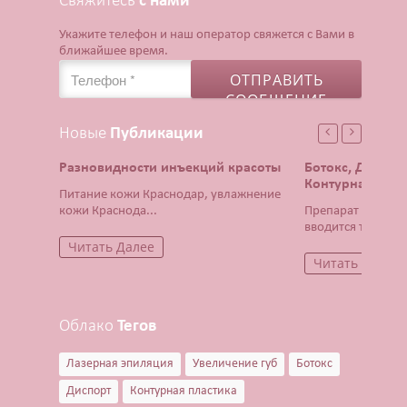
Свяжитесь
с нами
Укажите телефон и наш оператор свяжется с Вами в
ближайшее время.
Новые
Публикации
Разновидности инъекций красоты
Ботокс, Диспор
Контурная плас
Питание кожи Краснодар, увлажнение
кожи Краснода...
Препарат Ботокс 
вводится тонча...
Читать Далее
Читать Далее
Облако
Тегов
Лазерная эпиляция
Увеличение губ
Ботокс
Диспорт
Контурная пластика