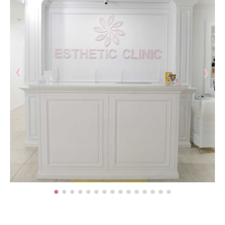
Биоревитализация - глубокое увлажнение кожи
препаратами на основе нестабилизированной
гиалуроновой кислоты
Контурная пластика - объёмное моделирование
лица препаратами на основе стабилизированной
гиалуроновой кислоты
‹
›
Диспорт - устранение мимических морщин
ботулотоксином типа А Dysport (Франция)
Миотокс - устранение мимических морщин
ботулотоксином типа А Миотокс
Гипергидроз - устранение повышенного
потоотделения препаратами Миотокс; Диспорт
плазмолифтинг - подкожное введение плазмы
обогащённой тромбоцитами
ВЕКТОРНЫЙ ЛИФТИНГ препаратом RADIESSE (
восполнение утраченных объёмов,векторный
лифтинг, коллагенностимуляция, моделирование
лица препаратом на основе гидроксиапатита
кальция « Radiesse » (Германия)
КОЛЛОГЕНОТЕРАПИЯ (стимулирует собственный