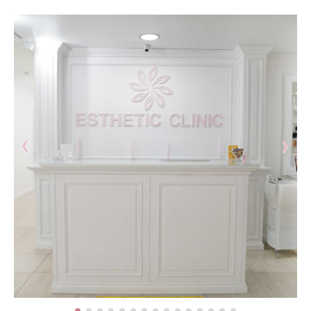
Биоревитализация - глубокое увлажнение кожи
препаратами на основе нестабилизированной
гиалуроновой кислоты
Контурная пластика - объёмное моделирование
лица препаратами на основе стабилизированной
гиалуроновой кислоты
Диспорт - устранение мимических морщин
ботулотоксином типа А Dysport (Франция)
Миотокс - устранение мимических морщин
‹
›
ботулотоксином типа А Миотокс
Гипергидроз - устранение повышенного
потоотделения препаратами Миотокс; Диспорт
плазмолифтинг - подкожное введение плазмы
обогащённой тромбоцитами
ВЕКТОРНЫЙ ЛИФТИНГ препаратом RADIESSE (
восполнение утраченных объёмов,векторный
лифтинг, коллагенностимуляция, моделирование
лица препаратом на основе гидроксиапатита
кальция « Radiesse » (Германия)
КОЛЛОГЕНОТЕРАПИЯ (стимулирует собственный