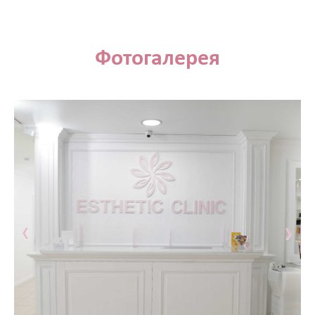
Биоревитализация - глубокое увлажнение кожи
препаратами на основе нестабилизированной
гиалуроновой кислоты
Контурная пластика - объёмное моделирование
Фотогалерея
лица препаратами на основе стабилизированной
гиалуроновой кислоты
Диспорт - устранение мимических морщин
ботулотоксином типа А Dysport (Франция)
Миотокс - устранение мимических морщин
ботулотоксином типа А Миотокс
Гипергидроз - устранение повышенного
потоотделения препаратами Миотокс; Диспорт
плазмолифтинг - подкожное введение плазмы
обогащённой тромбоцитами
‹
›
ВЕКТОРНЫЙ ЛИФТИНГ препаратом RADIESSE (
восполнение утраченных объёмов,векторный
лифтинг, коллагенностимуляция, моделирование
лица препаратом на основе гидроксиапатита
кальция « Radiesse » (Германия)
КОЛЛОГЕНОТЕРАПИЯ (стимулирует собственный