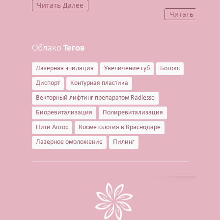
Читать Далее
Читать Далее
Облако
Тегов
Лазерная эпиляция
Увеличение губ
Ботокс
Диспорт
Контурная пластика
Векторный лифтинг препаратом Radiesse
Биоревитализация
Полиревитализация
Нити Аптос
Косметология в Краснодаре
Лазерное омоложение
Пилинг