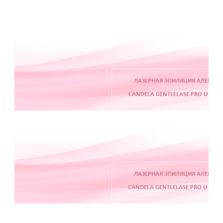
Атравматическая чистка лица
Пилинги - поверхностные и поверхностно
срединные
Чистка лица и уход на косметике HOLY LAND
(Израиль)
Чистка лица и уход на премиальной косметике
Zein Obagi (США)
ЛАЗЕРНАЯ ЭПИЛЯЦИЯ АЛЕКСА
Криолифтинг - безинъекционная мезотерапия
CANDELA GENTLELASE PRO U (СШ
(питание и увлажнение кожи)
ИНЪЕКЦИОННАЯ КОСМЕТОЛОГИЯ
Консультация врача - дерматолога, косметолога
Трихология - лечение выпадения волос
Полиревитализация - питание и стимулирование
регенерации кожи
Колостотерапия - глубокое восстановление
ЛАЗЕРНАЯ ЭПИЛЯЦИЯ АЛЕКСА
структуры и рельефа кожи
CANDELA GENTLELASE PRO U (СШ
Увеличение губ - коррекция формы и объема губ
препаратами на основе стабилизированной
гиалуроновой кислоты