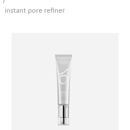
/
Атравматическая чистка лица
instant pore refiner
Пилинги - поверхностные и поверхностно
срединные
Чистка лица и уход на косметике HOLY LAND
(Израиль)
Чистка лица и уход на премиальной косметике
Zein Obagi (США)
Криолифтинг - безинъекционная мезотерапия
(питание и увлажнение кожи)
ИНЪЕКЦИОННАЯ КОСМЕТОЛОГИЯ
Консультация врача - дерматолога, косметолога
Трихология - лечение выпадения волос
Полиревитализация - питание и стимулирование
регенерации кожи
Колостотерапия - глубокое восстановление
структуры и рельефа кожи
Увеличение губ - коррекция формы и объема губ
препаратами на основе стабилизированной
гиалуроновой кислоты