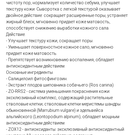
чистоту пор, нормализует количество себума, улучшает
коллаген)
текстуру кожи. Сыворотка с легкой текстурой оказывает
SMAS лифтинг оригинальным
двойное действие: сокращает расширенные поры, устраняет
аппаратом ULTHERA System
жирный блеск, мгновенно придает коже матовость,
СМАС лифтинг в косметологии Esthetic Clinic на
способствует снижению выработки кожного сала.
оригинальном аппарате ULTHERA
Действие.
ЛАЗЕРНАЯ КОСМЕТОЛОГИЯ
- Улучшает текстуру кожи, сокращает поры.
- Уменьшает поверхностное кожное сало, мгновенно
Лазерная эпиляция александритовым лазером
придает коже матовость.
CANDELA GentleLase Pro U (США), прайс для
- Препятствует возникновению воспаления, обладает
женщин.
антиоксидантным действием.
Лазерная эпиляция александритовым лазером
Основные ингредиенты.
CANDELA GentleLase Pro U (США), прайс для
- Салицилоил фитосфингозин.
мужчин.
- Экстракт плодов шиповника собачьего (Ros canina).
НИТИ APTOS
- ZO-RRS2 - система уменьшения покраснения кожи:
эксклюзивный комплекс, содержащий растительные
Нити APTOS - безоперационная подтяжка лица
стволовые клетки; стволовые клетки меристемы шандры
рассасывающимися нитями Аптос
обыкновенной (Marrubium vulgare) и эдельвейса
УСТРАНЕНИЕ ЖИРОВЫХ ОТЛОЖЕНИЙ
альпийского (Leontopodium alpinum); обладает мощным
Удаление жира липолитиками
антиоксидантным действием.
- ZOX12 - антиоксиданты: эксклюзивный антиоксидантный