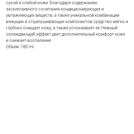
сухой и слабой кожи. Благодаря содержанию
коллаген)
эксклюзивного сочетания кондиционирующих и
SMAS лифтинг оригинальным
увлажняющих веществ, а также уникальной комбинации
аппаратом ULTHERA System
вяжущих и отшелушивающих компонентов средство мягко и
СМАС лифтинг в косметологии Esthetic Clinic на
глубоко очищает кожу, а также успокаивает ее. Нежный
оригинальном аппарате ULTHERA
охлаждающий эффект дает дополнительный комфорт коже
ЛАЗЕРНАЯ КОСМЕТОЛОГИЯ
и снижает воспаление.
Объем: 180 ml
Лазерная эпиляция александритовым лазером
CANDELA GentleLase Pro U (США), прайс для
женщин.
Лазерная эпиляция александритовым лазером
CANDELA GentleLase Pro U (США), прайс для
мужчин.
НИТИ APTOS
Нити APTOS - безоперационная подтяжка лица
рассасывающимися нитями Аптос
УСТРАНЕНИЕ ЖИРОВЫХ ОТЛОЖЕНИЙ
Удаление жира липолитиками