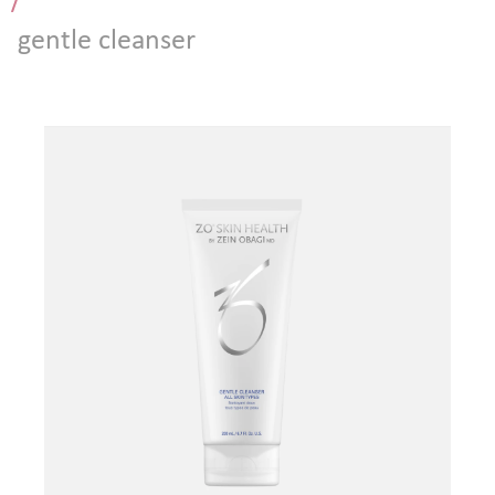
/
Атравматическая чистка лица
gentle cleanser
Пилинги - поверхностные и поверхностно
срединные
Чистка лица и уход на косметике HOLY LAND
(Израиль)
Чистка лица и уход на премиальной косметике
Zein Obagi (США)
Криолифтинг - безинъекционная мезотерапия
(питание и увлажнение кожи)
ИНЪЕКЦИОННАЯ КОСМЕТОЛОГИЯ
Консультация врача - дерматолога, косметолога
Трихология - лечение выпадения волос
Полиревитализация - питание и стимулирование
регенерации кожи
Колостотерапия - глубокое восстановление
структуры и рельефа кожи
Увеличение губ - коррекция формы и объема губ
препаратами на основе стабилизированной
гиалуроновой кислоты