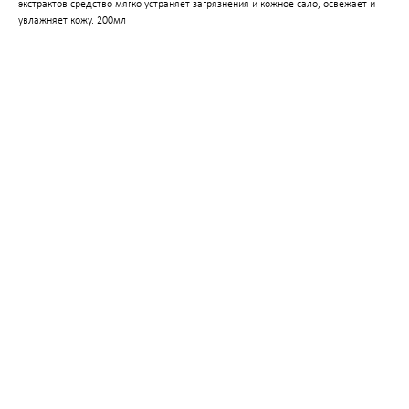
экстрактов средство мягко устраняет загрязнения и кожное сало, освежает и
коллаген)
увлажняет кожу. 200мл
SMAS лифтинг оригинальным
аппаратом ULTHERA System
СМАС лифтинг в косметологии Esthetic Clinic на
оригинальном аппарате ULTHERA
ЛАЗЕРНАЯ КОСМЕТОЛОГИЯ
Лазерная эпиляция александритовым лазером
CANDELA GentleLase Pro U (США), прайс для
женщин.
Лазерная эпиляция александритовым лазером
CANDELA GentleLase Pro U (США), прайс для
мужчин.
НИТИ APTOS
Нити APTOS - безоперационная подтяжка лица
рассасывающимися нитями Аптос
УСТРАНЕНИЕ ЖИРОВЫХ ОТЛОЖЕНИЙ
Удаление жира липолитиками