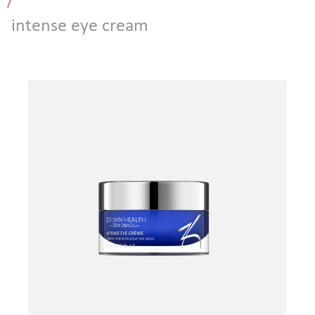
/
Атравматическая чистка лица
intense eye cream
Пилинги - поверхностные и поверхностно
срединные
Чистка лица и уход на косметике HOLY LAND
(Израиль)
Чистка лица и уход на премиальной косметике
Zein Obagi (США)
Криолифтинг - безинъекционная мезотерапия
(питание и увлажнение кожи)
ИНЪЕКЦИОННАЯ КОСМЕТОЛОГИЯ
Консультация врача - дерматолога, косметолога
Трихология - лечение выпадения волос
Полиревитализация - питание и стимулирование
регенерации кожи
Колостотерапия - глубокое восстановление
структуры и рельефа кожи
Увеличение губ - коррекция формы и объема губ
препаратами на основе стабилизированной
гиалуроновой кислоты