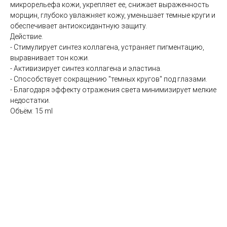
микрорельефа кожи, укрепляет ее, снижает выраженность
коллаген)
морщин, глубоко увлажняет кожу, уменьшает темные круги и
SMAS лифтинг оригинальным
обеспечивает антиоксидантную защиту.
аппаратом ULTHERA System
Действие.
СМАС лифтинг в косметологии Esthetic Clinic на
- Стимулирует синтез коллагена, устраняет пигментацию,
оригинальном аппарате ULTHERA
выравнивает тон кожи.
ЛАЗЕРНАЯ КОСМЕТОЛОГИЯ
- Активизирует синтез коллагена и эластина.
- Способствует сокращению "темных кругов" под глазами.
Лазерная эпиляция александритовым лазером
- Благодаря эффекту отражения света минимизирует мелкие
CANDELA GentleLase Pro U (США), прайс для
недостатки.
женщин.
Объём: 15 ml
Лазерная эпиляция александритовым лазером
CANDELA GentleLase Pro U (США), прайс для
мужчин.
НИТИ APTOS
Нити APTOS - безоперационная подтяжка лица
рассасывающимися нитями Аптос
УСТРАНЕНИЕ ЖИРОВЫХ ОТЛОЖЕНИЙ
Удаление жира липолитиками