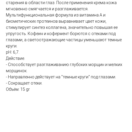
старения в области глаз. После применения крема кожа
коллаген)
мгновенно смягчается и разглаживается.
SMAS лифтинг оригинальным
Мультифункциональная формула из витамина А и
аппаратом ULTHERA System
биометических протеинов выравнивает цвет кожи,
СМАС лифтинг в косметологии Esthetic Clinic на
стимулирует синтез коллагена, значительно повышая ее
оригинальном аппарате ULTHERA
упругость. Кофеин и кофермент борются с отеками под
ЛАЗЕРНАЯ КОСМЕТОЛОГИЯ
глазами, а светоотражающие частицы уменьшают темные
круги.
Лазерная эпиляция александритовым лазером
pH: 6,7.
CANDELA GentleLase Pro U (США), прайс для
Действие.
женщин.
- Способствует разглаживанию глубоких морщин и мелких
Лазерная эпиляция александритовым лазером
морщинок.
CANDELA GentleLase Pro U (США), прайс для
- Направленно действует на "темные круги" под глазами.
мужчин.
- Сокращает отеки.
НИТИ APTOS
Объём: 15 gr
Нити APTOS - безоперационная подтяжка лица
рассасывающимися нитями Аптос
УСТРАНЕНИЕ ЖИРОВЫХ ОТЛОЖЕНИЙ
Удаление жира липолитиками