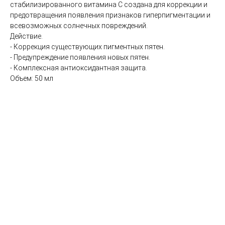
стабилизированного витамина С создана для коррекции и
коллаген)
предотвращения появления признаков гиперпигментации и
SMAS лифтинг оригинальным
всевозможных солнечных повреждений.
аппаратом ULTHERA System
Действие.
СМАС лифтинг в косметологии Esthetic Clinic на
- Коррекция существующих пигментных пятен.
оригинальном аппарате ULTHERA
- Предупреждение появления новых пятен.
ЛАЗЕРНАЯ КОСМЕТОЛОГИЯ
- Комплексная антиоксидантная защита.
Объем: 50 мл
Лазерная эпиляция александритовым лазером
CANDELA GentleLase Pro U (США), прайс для
женщин.
Лазерная эпиляция александритовым лазером
CANDELA GentleLase Pro U (США), прайс для
мужчин.
НИТИ APTOS
Нити APTOS - безоперационная подтяжка лица
рассасывающимися нитями Аптос
УСТРАНЕНИЕ ЖИРОВЫХ ОТЛОЖЕНИЙ
Удаление жира липолитиками