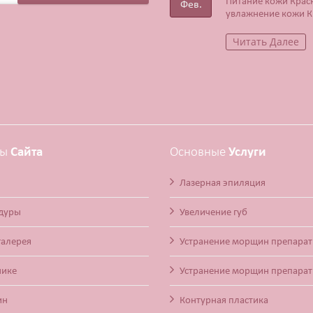
Питание кожи Крас
Фев.
увлажнение кожи К
Читать Далее
лы
Сайта
Основные
Услуги
Лазерная эпиляция
дуры
Увеличение губ
галерея
Устранение морщин препарат
нике
Устранение морщин препарат
ин
Контурная пластика