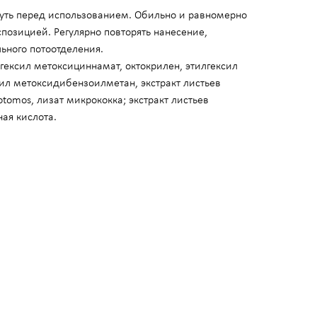
уть перед использованием. Обильно и равномерно
спозицией. Регулярно повторять нанесение,
льного потоотделения.
гексил метоксициннамат, октокрилен, этилгексил
тил метоксидибензоилметан, экстракт листьев
tomos, лизат микрококка; экстракт листьев
ная кислота.