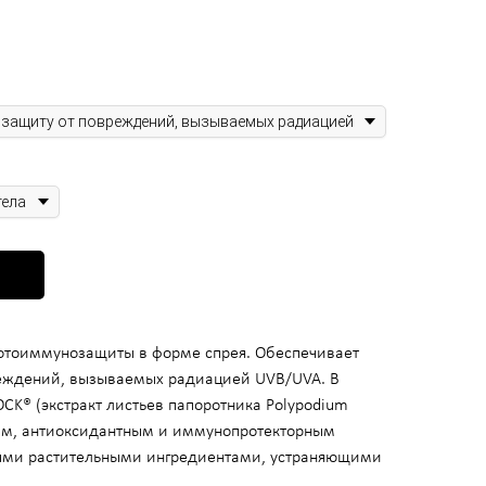
новой кислоты
оновой кислоты
луроновой кислоты
коллагенностимуляция, моделирование
отоиммунозащиты в форме спрея. Обеспечивает
еждений, вызываемых радиацией UVB/UVA. В
OCK® (экстракт листьев папоротника Polypodium
ым, антиоксидантным и иммунопротекторным
ными растительными ингредиентами, устраняющими