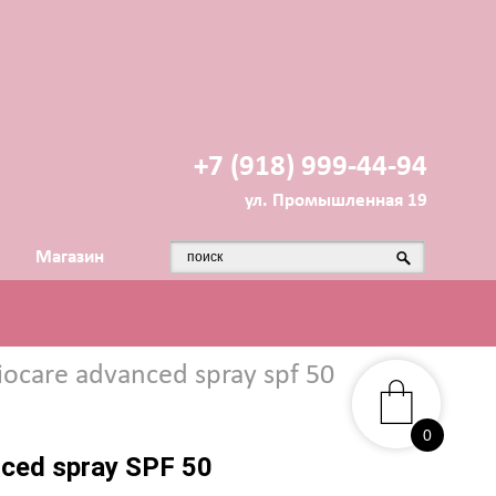
+7 (918) 999-44-94
ул. Промышленная 19
Магазин
iocare advanced spray spf 50
0
ced spray SPF 50