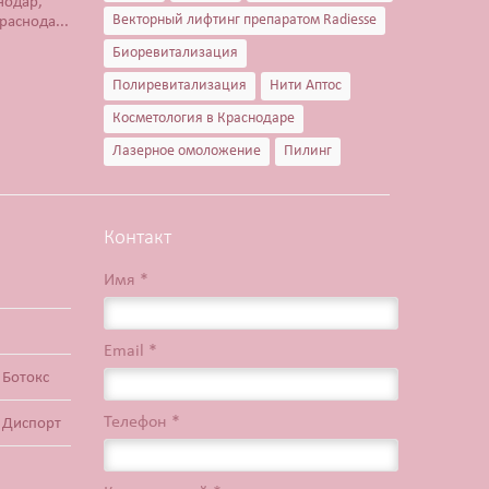
нодар,
Препарат Ботокс или
прим
Фев.
Фев.
Векторный лифтинг препаратом Radiesse
раснода...
ботулотоксин, вводится
подд
тонча...
Биоревитализация
Чи
Читать Далее
Полиревитализация
Нити Аптос
Косметология в Краснодаре
Лазерное омоложение
Пилинг
Контакт
Имя *
Email *
 Ботокс
Телефон *
 Диспорт