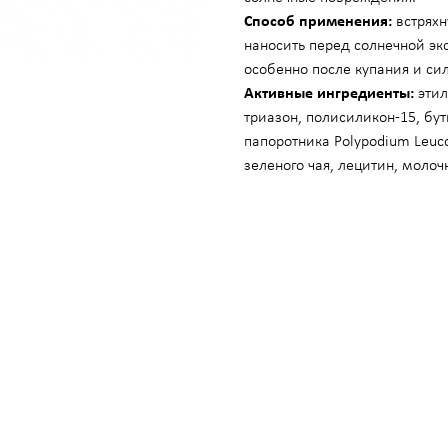
 лазером CANDELA GentleLase Pro U (США), прайс для женщин.
Способ применения:
встряхн
 лазером CANDELA GentleLase Pro U (США), прайс для мужчин.
наносить перед солнечной эк
особенно после купания и си
яжка лица рассасывающимися нитями Аптос
Активные ингредиенты:
этил
ОЖЕНИЙ
триазон, полисиликон-15, бу
папоротника Polypodium Leuco
зеленого чая, лецитин, молоч