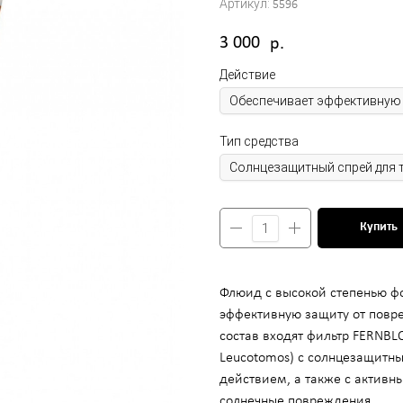
Артикул:
5596
ОГИЯ
3 000
р.
осметолога
ос
Действие
мулирование регенерации кожи
вление структуры и рельефа кожи
и объема губ препаратами на основе стабилизированной гиалуро
Тип средства
нение кожи препаратами на основе нестабилизированной гиалур
елирование лица препаратами на основе стабилизированной гиа
орщин ботулотоксином типа А Dysport (Франция)
орщин ботулотоксином типа А Миотокс
Купить
ого потоотделения препаратами Миотокс; Диспорт
ие плазмы обогащённой тромбоцитами
IESSE ( восполнение утраченных объёмов,векторный лифтинг, 
Флюид с высокой степенью ф
патита кальция « Radiesse » (Германия)
эффективную защиту от повр
обственный коллаген)
 аппаратом ULTHERA System
состав входят фильтр FERNBL
Leucotomos) с солнцезащитн
ic Clinic на оригинальном аппарате ULTHERA
действием, а также с актив
солнечные повреждения.