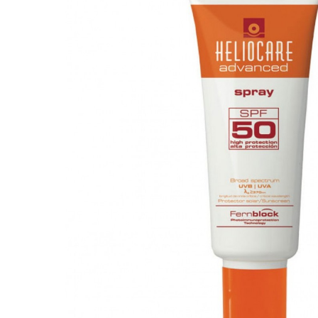
ИНЪЕКЦИОННАЯ КОСМЕТОЛ
Консультация врача - дерматолога, к
Трихология - лечение выпадения вол
Полиревитализация - питание и сти
Колостотерапия - глубокое восстано
Увеличение губ - коррекция формы 
Биоревитализация - глубокое увлаж
Контурная пластика - объёмное мод
Диспорт - устранение мимических м
Миотокс - устранение мимических м
Гипергидроз - устранение повышенн
плазмолифтинг - подкожное введен
ВЕКТОРНЫЙ ЛИФТИНГ препаратом RAD
лица препаратом на основе гидроксиа
КОЛЛОГЕНОТЕРАПИЯ (стимулирует с
SMAS лифтинг оригинальным
СМАС лифтинг в косметологии Esthet
ЛАЗЕРНАЯ КОСМЕТОЛОГИЯ