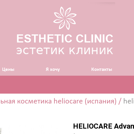
Цены
Я хочу
Контакты
ГИЯ
ная косметика heliocare (испания)
/
hel
остно срединные
LY LAND (Израиль)
HELIOCARE Advan
косметике Zein Obagi (США)
отерапия (питание и увлажнение кожи)